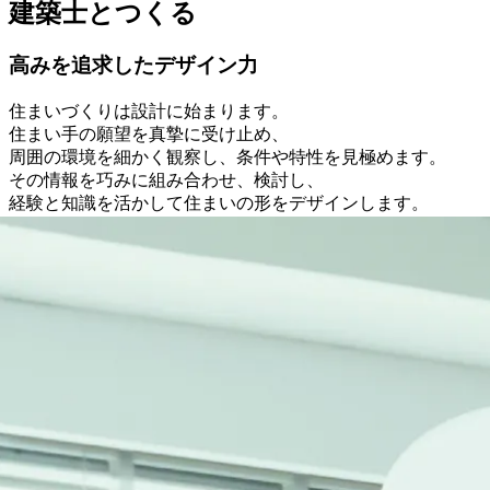
建築士とつくる
高みを追求したデザイン力
住まいづくりは設計に始まります。
住まい手の願望を真摯に受け止め、
周囲の環境を細かく観察し、条件や特性を見極めます。
その情報を巧みに組み合わせ、検討し、
経験と知識を活かして住まいの形をデザインします。
「デザイン」は見た目を美しくするだけでなく、
機能性を重視し、ふさわしい形をつくることです。
見栄えだけでなく、機能性を備え、
意味のある意匠を築く技術は、容易には身につきません。
それは日々の努力を積み重ねた末にできる技なのです。
建築士とチーム力
お客様との打合せは、担当者一人で対応するのではなく
チームで家づくりに取り組みます。
営業、設計、コーディネーターが建築士とチームになること
で